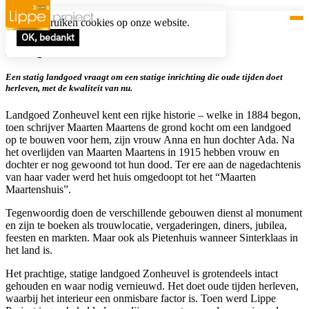
Wij gebruiken cookies op onze website.
OK, bedankt
Landgoed Zonheuvel, Doorn
Een statig landgoed vraagt om een statige inrichting die oude tijden doet
herleven, met de kwaliteit van nu.
Landgoed Zonheuvel kent een rijke historie – welke in 1884 begon,
toen schrijver Maarten Maartens de grond kocht om een landgoed
op te bouwen voor hem, zijn vrouw Anna en hun dochter Ada. Na
het overlijden van Maarten Maartens in 1915 hebben vrouw en
dochter er nog gewoond tot hun dood. Ter ere aan de nagedachtenis
van haar vader werd het huis omgedoopt tot het “Maarten
Maartenshuis”.
Tegenwoordig doen de verschillende gebouwen dienst al monument
en zijn te boeken als trouwlocatie, vergaderingen, diners, jubilea,
feesten en markten. Maar ook als Pietenhuis wanneer Sinterklaas in
het land is.
Het prachtige, statige landgoed Zonheuvel is grotendeels intact
gehouden en waar nodig vernieuwd. Het doet oude tijden herleven,
waarbij het interieur een onmisbare factor is. Toen werd Lippe